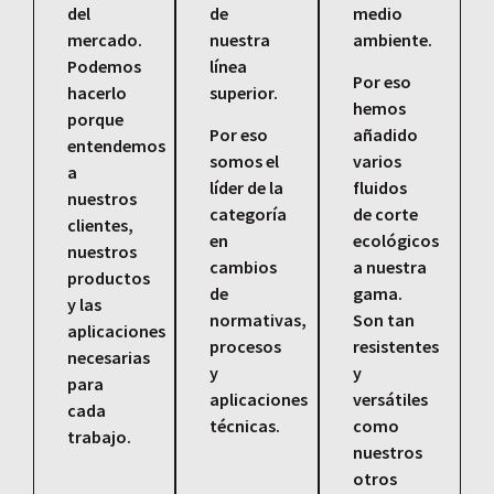
del
de
medio
mercado.
nuestra
ambiente.
Podemos
línea
Por eso
hacerlo
superior.
hemos
porque
Por eso
añadido
entendemos
somos el
varios
a
líder de la
fluidos
nuestros
categoría
de corte
clientes,
en
ecológicos
nuestros
cambios
a nuestra
productos
de
gama.
y las
normativas,
Son tan
aplicaciones
procesos
resistentes
necesarias
y
y
para
aplicaciones
versátiles
cada
técnicas.
como
trabajo.
nuestros
otros