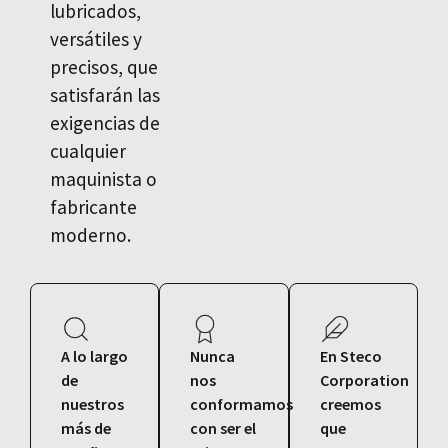
lubricados,
versátiles y
precisos, que
satisfarán las
exigencias de
cualquier
maquinista o
fabricante
moderno.
A lo largo
Nunca
En Steco
de
nos
Corporation
nuestros
conformamos
creemos
más de
con ser el
que