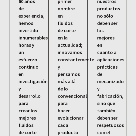
60 años
primer
nuestros
de
nombre
productos
experiencia,
en
no sólo
hemos
fluidos
deben ser
invertido
de corte
los
innumerables
en la
mejores
horas y
actualidad;
en
un
innovamos
cuanto a
esfuerzo
constantemente
aplicaciones
continuo
y
prácticas
en
pensamos
de
investigación
más allá
mecanizado
y
de lo
y
desarrollo
convencional
fabricación,
para
para
sino que
crear los
hacer
también
mejores
evolucionar
deben ser
fluidos
cada
respetuosos
de corte
producto
con el