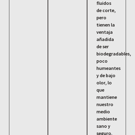
fluidos
de corte,
pero
tienen la
ventaja
añadida
de ser
biodegradables,
poco
humeantes
y de bajo
olor, lo
que
mantiene
nuestro
medio
ambiente
sano y
seguro.