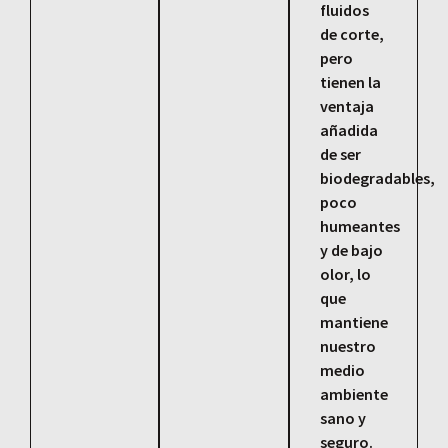
fluidos
de corte,
pero
tienen la
ventaja
añadida
de ser
biodegradables,
poco
humeantes
y de bajo
olor, lo
que
mantiene
nuestro
medio
ambiente
sano y
seguro.