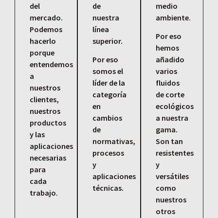
del
de
medio
mercado.
nuestra
ambiente.
Podemos
línea
Por eso
hacerlo
superior.
hemos
porque
Por eso
añadido
entendemos
somos el
varios
a
líder de la
fluidos
nuestros
categoría
de corte
clientes,
en
ecológicos
nuestros
cambios
a nuestra
productos
de
gama.
y las
normativas,
Son tan
aplicaciones
procesos
resistentes
necesarias
y
y
para
aplicaciones
versátiles
cada
técnicas.
como
trabajo.
nuestros
otros