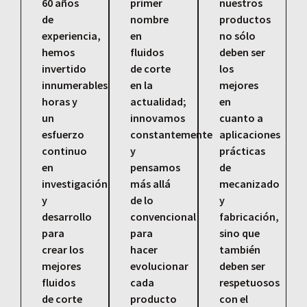
60 años
primer
nuestros
de
nombre
productos
experiencia,
en
no sólo
hemos
fluidos
deben ser
invertido
de corte
los
innumerables
en la
mejores
horas y
actualidad;
en
un
innovamos
cuanto a
esfuerzo
constantemente
aplicaciones
continuo
y
prácticas
en
pensamos
de
investigación
más allá
mecanizado
y
de lo
y
desarrollo
convencional
fabricación,
para
para
sino que
crear los
hacer
también
mejores
evolucionar
deben ser
fluidos
cada
respetuosos
de corte
producto
con el