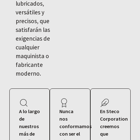
lubricados,
versátiles y
precisos, que
satisfarán las
exigencias de
cualquier
maquinista o
fabricante
moderno.
A lo largo
Nunca
En Steco
de
nos
Corporation
nuestros
conformamos
creemos
más de
con ser el
que