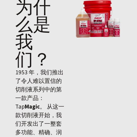
为什
么是
我
们
？
1953 年，我们推出
了令人难以置信的
切削液系列中的第
一款产品：
Tap
Magic
。 从这一
款切削液开始，我
们开发出了一整套
多功能、精确、润