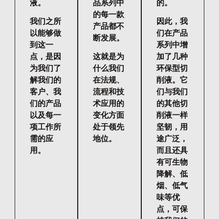
液。
品系列中
的。
的每一款
我们之所
因此，我
产品都不
以能够做
们在产品
断发展。
到这一
系列中增
点，是因
这就是为
加了几种
为我们了
什么我们
环保型切
解我们的
在法规、
削液。它
客户、我
流程和技
们与我们
们的产品
术应用的
的其他切
以及每一
变化方面
削液一样
项工作所
处于领先
坚韧，用
需的应
地位。
途广泛，
用。
而且还具
有可生物
降解、低
烟、低气
味等优
点，可保