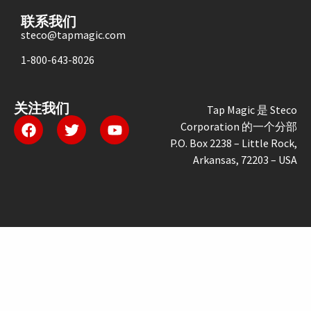
联系我们
steco@tapmagic.com
1-800-643-8026
关注我们
Tap Magic 是 Steco
Corporation 的一个分部
P.O. Box 2238 – Little Rock,
Arkansas, 72203 – USA