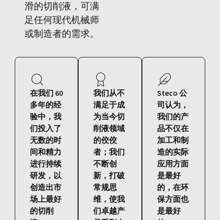
滑的切削液，可满
足任何现代机械师
或制造者的需求。
在我们 60
我们从不
Steco 公
多年的经
满足于成
司认为，
验中，我
为当今切
我们的产
们投入了
削液领域
品不仅在
无数的时
的佼佼
加工和制
间和精力
者；我们
造的实际
进行持续
不断创
应用方面
研发，以
新，打破
是最好
创造出市
常规思
的，在环
场上最好
维，使我
保方面也
的切削
们卓越产
是最好