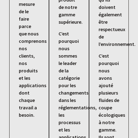
mesure
de notre
doivent
de le
gamme
également
faire
supérieure.
être
parce
respectueux
que nous
C’est
de
comprenons
pourquoi
l’environnement.
nos
nous
clients,
sommes
C’est
nos
le leader
pourquoi
produits
de la
nous
et les
catégorie
avons
applications
pour les
ajouté
dont
changements
plusieurs
chaque
dans les
fluides de
travail a
réglementations,
coupe
besoin.
les
écologiques
processus
à notre
et les
gamme.
applications
Ils sont