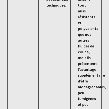
techniques.
tout
aussi
résistants
et
polyvalents
que nos
autres
fluides de
coupe,
mais ils
présentent
l’avantage
supplémentaire
d’être
biodégradables,
peu
fumigènes
et peu