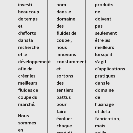
investi
nom
produits
beaucoup
dans le
ne
de temps
domaine
doivent
et
des
pas
d’efforts
fluides de
seulement
dans la
coupe ;
être les
recherche
nous
meilleurs
et le
innovons
lorsqu’il
développement
constamment
s’agit
afin de
et
d’applications
créer les
sortons
pratiques
meilleurs
des
dans le
fluides de
sentiers
domaine
coupe du
battus
de
marché.
pour
l’usinage
faire
et de la
Nous
évoluer
fabrication,
sommes
chaque
mais
en
produit
qu’ils