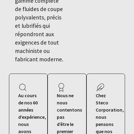
gamme complète
de fluides de coupe
polyvalents, précis
et lubrifiés qui
répondront aux
exigences de tout
machiniste ou
fabricant moderne.
Au cours
Nous ne
Chez
de nos 60
nous
Steco
années
contentons
Corporation,
d’expérience,
pas
nous
nous
d’être le
pensons
avons
premier
que nos