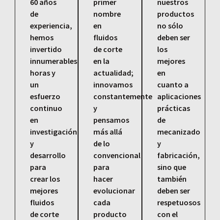
60 años
primer
nuestros
de
nombre
productos
experiencia,
en
no sólo
hemos
fluidos
deben ser
invertido
de corte
los
innumerables
en la
mejores
horas y
actualidad;
en
un
innovamos
cuanto a
esfuerzo
constantemente
aplicaciones
continuo
y
prácticas
en
pensamos
de
investigación
más allá
mecanizado
y
de lo
y
desarrollo
convencional
fabricación,
para
para
sino que
crear los
hacer
también
mejores
evolucionar
deben ser
fluidos
cada
respetuosos
de corte
producto
con el