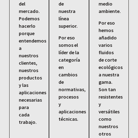
del
de
medio
mercado.
nuestra
ambiente.
Podemos
línea
Por eso
hacerlo
superior.
hemos
porque
Por eso
añadido
entendemos
somos el
varios
a
líder de la
fluidos
nuestros
categoría
de corte
clientes,
en
ecológicos
nuestros
cambios
a nuestra
productos
de
gama.
y las
normativas,
Son tan
aplicaciones
procesos
resistentes
necesarias
y
y
para
aplicaciones
versátiles
cada
técnicas.
como
trabajo.
nuestros
otros