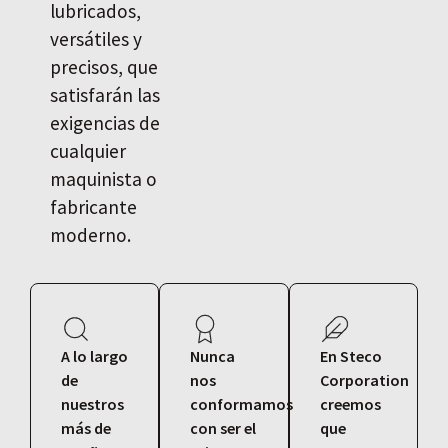
lubricados,
versátiles y
precisos, que
satisfarán las
exigencias de
cualquier
maquinista o
fabricante
moderno.
A lo largo
Nunca
En Steco
de
nos
Corporation
nuestros
conformamos
creemos
más de
con ser el
que