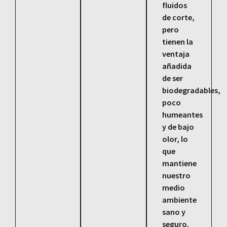
fluidos
de corte,
pero
tienen la
ventaja
añadida
de ser
biodegradables,
poco
humeantes
y de bajo
olor, lo
que
mantiene
nuestro
medio
ambiente
sano y
seguro.