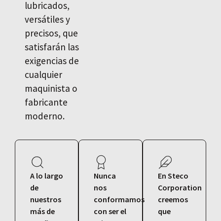
lubricados,
versátiles y
precisos, que
satisfarán las
exigencias de
cualquier
maquinista o
fabricante
moderno.
A lo largo
Nunca
En Steco
de
nos
Corporation
nuestros
conformamos
creemos
más de
con ser el
que