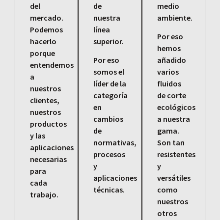
del
de
medio
mercado.
nuestra
ambiente.
Podemos
línea
Por eso
hacerlo
superior.
hemos
porque
Por eso
añadido
entendemos
somos el
varios
a
líder de la
fluidos
nuestros
categoría
de corte
clientes,
en
ecológicos
nuestros
cambios
a nuestra
productos
de
gama.
y las
normativas,
Son tan
aplicaciones
procesos
resistentes
necesarias
y
y
para
aplicaciones
versátiles
cada
técnicas.
como
trabajo.
nuestros
otros