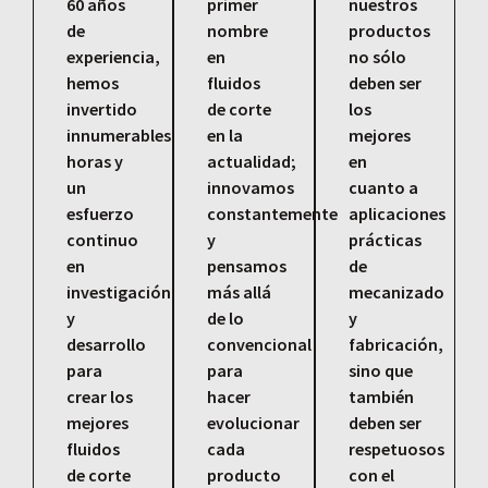
60 años
primer
nuestros
de
nombre
productos
experiencia,
en
no sólo
hemos
fluidos
deben ser
invertido
de corte
los
innumerables
en la
mejores
horas y
actualidad;
en
un
innovamos
cuanto a
esfuerzo
constantemente
aplicaciones
continuo
y
prácticas
en
pensamos
de
investigación
más allá
mecanizado
y
de lo
y
desarrollo
convencional
fabricación,
para
para
sino que
crear los
hacer
también
mejores
evolucionar
deben ser
fluidos
cada
respetuosos
de corte
producto
con el