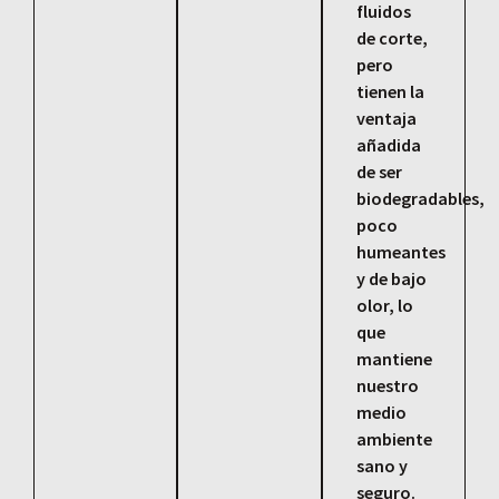
fluidos
de corte,
pero
tienen la
ventaja
añadida
de ser
biodegradables,
poco
humeantes
y de bajo
olor, lo
que
mantiene
nuestro
medio
ambiente
sano y
seguro.