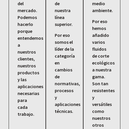
del
de
medio
mercado.
nuestra
ambiente.
Podemos
línea
Por eso
hacerlo
superior.
hemos
porque
Por eso
añadido
entendemos
somos el
varios
a
líder de la
fluidos
nuestros
categoría
de corte
clientes,
en
ecológicos
nuestros
cambios
a nuestra
productos
de
gama.
y las
normativas,
Son tan
aplicaciones
procesos
resistentes
necesarias
y
y
para
aplicaciones
versátiles
cada
técnicas.
como
trabajo.
nuestros
otros