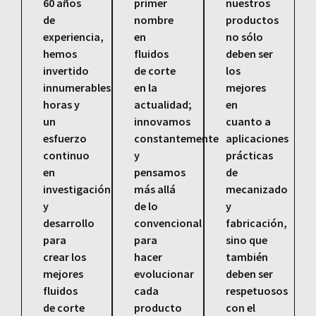
60 años
primer
nuestros
de
nombre
productos
experiencia,
en
no sólo
hemos
fluidos
deben ser
invertido
de corte
los
innumerables
en la
mejores
horas y
actualidad;
en
un
innovamos
cuanto a
esfuerzo
constantemente
aplicaciones
continuo
y
prácticas
en
pensamos
de
investigación
más allá
mecanizado
y
de lo
y
desarrollo
convencional
fabricación,
para
para
sino que
crear los
hacer
también
mejores
evolucionar
deben ser
fluidos
cada
respetuosos
de corte
producto
con el