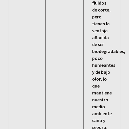
fluidos
de corte,
pero
tienen la
ventaja
añadida
de ser
biodegradables,
poco
humeantes
y de bajo
olor, lo
que
mantiene
nuestro
medio
ambiente
sano y
seguro.