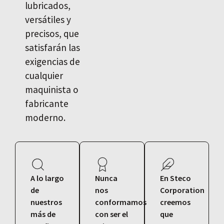
lubricados,
versátiles y
precisos, que
satisfarán las
exigencias de
cualquier
maquinista o
fabricante
moderno.
A lo largo
Nunca
En Steco
de
nos
Corporation
nuestros
conformamos
creemos
más de
con ser el
que