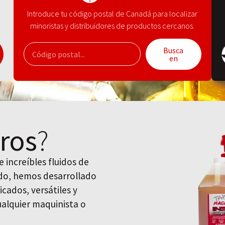
Introduce tu código postal de Canadá para localizar
minoristas y distribuidores de productos cercanos.
Busca
en
ros
?
 increíbles fluidos de
uido, hemos desarrollado
icados, versátiles y
cualquier maquinista o