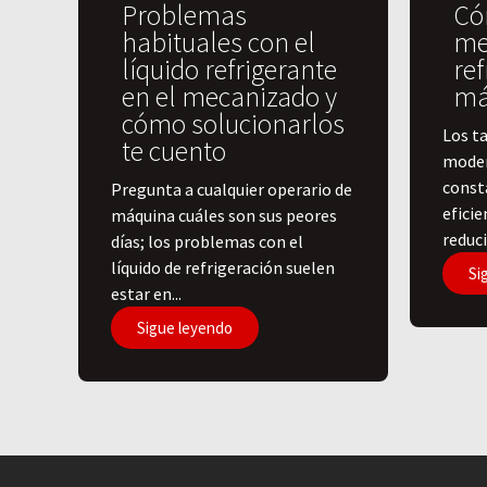
Problemas
Có
habituales con el
me
líquido refrigerante
ref
en el mecanizado y
má
cómo solucionarlos
Los ta
te cuento
moder
const
Pregunta a cualquier operario de
efici
máquina cuáles son sus peores
reduci
días; los problemas con el
líquido de refrigeración suelen
Si
estar en...
Sigue leyendo