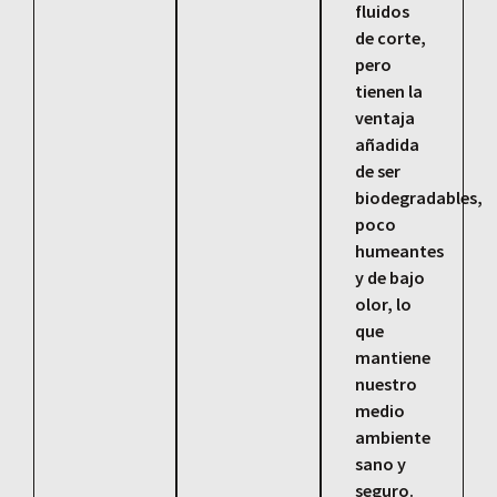
fluidos
de corte,
pero
tienen la
ventaja
añadida
de ser
biodegradables,
poco
humeantes
y de bajo
olor, lo
que
mantiene
nuestro
medio
ambiente
sano y
seguro.