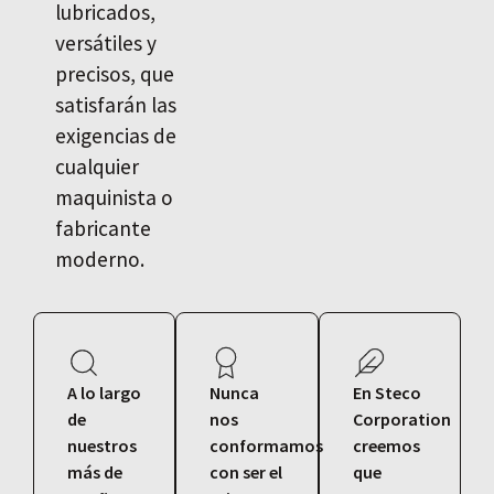
lubricados,
versátiles y
precisos, que
satisfarán las
exigencias de
cualquier
maquinista o
fabricante
moderno.
A lo largo
Nunca
En Steco
de
nos
Corporation
nuestros
conformamos
creemos
más de
con ser el
que