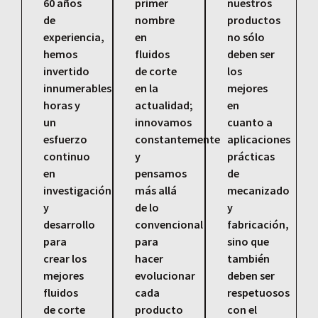
60 años
primer
nuestros
de
nombre
productos
experiencia,
en
no sólo
hemos
fluidos
deben ser
invertido
de corte
los
innumerables
en la
mejores
horas y
actualidad;
en
un
innovamos
cuanto a
esfuerzo
constantemente
aplicaciones
continuo
y
prácticas
en
pensamos
de
investigación
más allá
mecanizado
y
de lo
y
desarrollo
convencional
fabricación,
para
para
sino que
crear los
hacer
también
mejores
evolucionar
deben ser
fluidos
cada
respetuosos
de corte
producto
con el