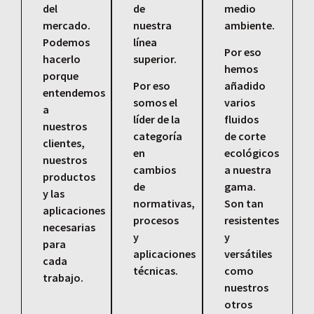
del
de
medio
mercado.
nuestra
ambiente.
Podemos
línea
Por eso
hacerlo
superior.
hemos
porque
Por eso
añadido
entendemos
somos el
varios
a
líder de la
fluidos
nuestros
categoría
de corte
clientes,
en
ecológicos
nuestros
cambios
a nuestra
productos
de
gama.
y las
normativas,
Son tan
aplicaciones
procesos
resistentes
necesarias
y
y
para
aplicaciones
versátiles
cada
técnicas.
como
trabajo.
nuestros
otros