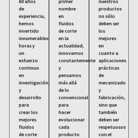
60 años
primer
nuestros
de
nombre
productos
experiencia,
en
no sólo
hemos
fluidos
deben ser
invertido
de corte
los
innumerables
en la
mejores
horas y
actualidad;
en
un
innovamos
cuanto a
esfuerzo
constantemente
aplicaciones
continuo
y
prácticas
en
pensamos
de
investigación
más allá
mecanizado
y
de lo
y
desarrollo
convencional
fabricación,
para
para
sino que
crear los
hacer
también
mejores
evolucionar
deben ser
fluidos
cada
respetuosos
de corte
producto
con el