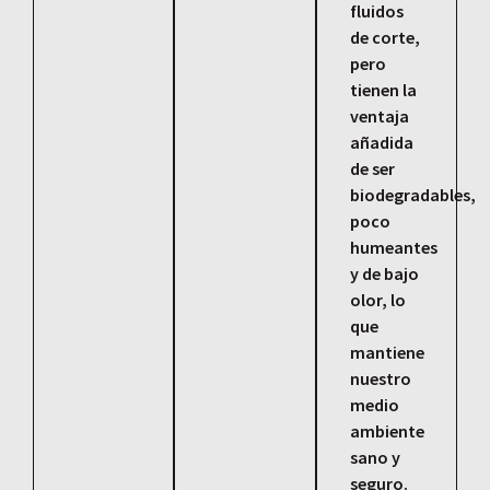
fluidos
de corte,
pero
tienen la
ventaja
añadida
de ser
biodegradables,
poco
humeantes
y de bajo
olor, lo
que
mantiene
nuestro
medio
ambiente
sano y
seguro.