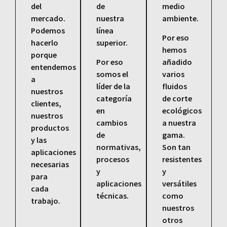
del
de
medio
mercado.
nuestra
ambiente.
Podemos
línea
Por eso
hacerlo
superior.
hemos
porque
Por eso
añadido
entendemos
somos el
varios
a
líder de la
fluidos
nuestros
categoría
de corte
clientes,
en
ecológicos
nuestros
cambios
a nuestra
productos
de
gama.
y las
normativas,
Son tan
aplicaciones
procesos
resistentes
necesarias
y
y
para
aplicaciones
versátiles
cada
técnicas.
como
trabajo.
nuestros
otros