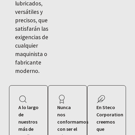
lubricados,
versátiles y
precisos, que
satisfarán las
exigencias de
cualquier
maquinista o
fabricante
moderno.
A lo largo
Nunca
En Steco
de
nos
Corporation
nuestros
conformamos
creemos
más de
con ser el
que