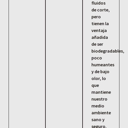
fluidos
de corte,
pero
tienen la
ventaja
añadida
de ser
biodegradables,
poco
humeantes
y de bajo
olor, lo
que
mantiene
nuestro
medio
ambiente
sano y
seguro.