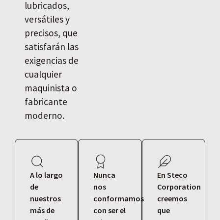
lubricados,
versátiles y
precisos, que
satisfarán las
exigencias de
cualquier
maquinista o
fabricante
moderno.
A lo largo
Nunca
En Steco
de
nos
Corporation
nuestros
conformamos
creemos
más de
con ser el
que