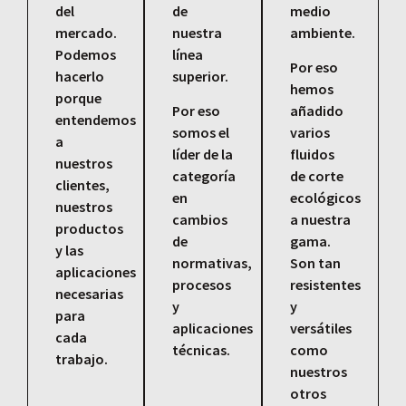
del
de
medio
mercado.
nuestra
ambiente.
Podemos
línea
Por eso
hacerlo
superior.
hemos
porque
Por eso
añadido
entendemos
somos el
varios
a
líder de la
fluidos
nuestros
categoría
de corte
clientes,
en
ecológicos
nuestros
cambios
a nuestra
productos
de
gama.
y las
normativas,
Son tan
aplicaciones
procesos
resistentes
necesarias
y
y
para
aplicaciones
versátiles
cada
técnicas.
como
trabajo.
nuestros
otros