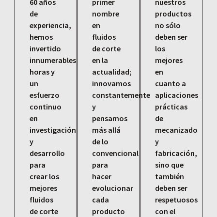
60 años
primer
nuestros
de
nombre
productos
experiencia,
en
no sólo
hemos
fluidos
deben ser
invertido
de corte
los
innumerables
en la
mejores
horas y
actualidad;
en
un
innovamos
cuanto a
esfuerzo
constantemente
aplicaciones
continuo
y
prácticas
en
pensamos
de
investigación
más allá
mecanizado
y
de lo
y
desarrollo
convencional
fabricación,
para
para
sino que
crear los
hacer
también
mejores
evolucionar
deben ser
fluidos
cada
respetuosos
de corte
producto
con el