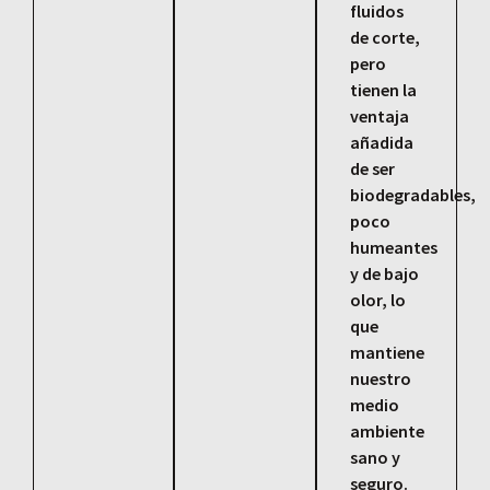
fluidos
de corte,
pero
tienen la
ventaja
añadida
de ser
biodegradables,
poco
humeantes
y de bajo
olor, lo
que
mantiene
nuestro
medio
ambiente
sano y
seguro.