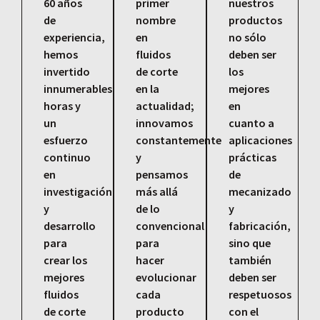
60 años
primer
nuestros
de
nombre
productos
experiencia,
en
no sólo
hemos
fluidos
deben ser
invertido
de corte
los
innumerables
en la
mejores
horas y
actualidad;
en
un
innovamos
cuanto a
esfuerzo
constantemente
aplicaciones
continuo
y
prácticas
en
pensamos
de
investigación
más allá
mecanizado
y
de lo
y
desarrollo
convencional
fabricación,
para
para
sino que
crear los
hacer
también
mejores
evolucionar
deben ser
fluidos
cada
respetuosos
de corte
producto
con el