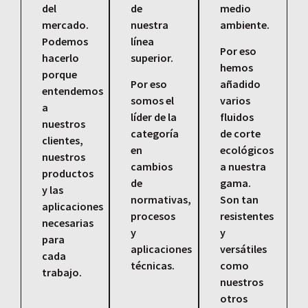
del
de
medio
mercado.
nuestra
ambiente.
Podemos
línea
Por eso
hacerlo
superior.
hemos
porque
Por eso
añadido
entendemos
somos el
varios
a
líder de la
fluidos
nuestros
categoría
de corte
clientes,
en
ecológicos
nuestros
cambios
a nuestra
productos
de
gama.
y las
normativas,
Son tan
aplicaciones
procesos
resistentes
necesarias
y
y
para
aplicaciones
versátiles
cada
técnicas.
como
trabajo.
nuestros
otros