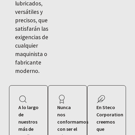
lubricados,
versátiles y
precisos, que
satisfarán las
exigencias de
cualquier
maquinista o
fabricante
moderno.
A lo largo
Nunca
En Steco
de
nos
Corporation
nuestros
conformamos
creemos
más de
con ser el
que