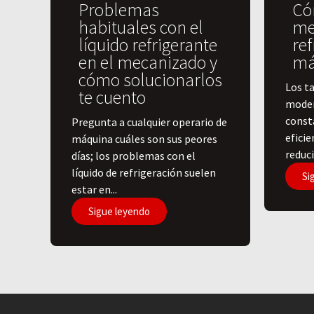
Problemas
Có
habituales con el
me
líquido refrigerante
ref
en el mecanizado y
má
cómo solucionarlos
Los ta
te cuento
moder
const
Pregunta a cualquier operario de
efici
máquina cuáles son sus peores
reduci
días; los problemas con el
líquido de refrigeración suelen
Si
estar en...
Sigue leyendo