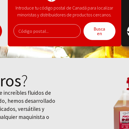
Introduce tu código postal de Canadá para localizar
minoristas y distribuidores de productos cercanos.
Busca
en
ros
?
 increíbles fluidos de
uido, hemos desarrollado
icados, versátiles y
cualquier maquinista o