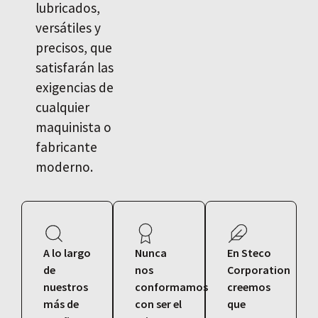
lubricados,
versátiles y
precisos, que
satisfarán las
exigencias de
cualquier
maquinista o
fabricante
moderno.
A lo largo
Nunca
En Steco
de
nos
Corporation
nuestros
conformamos
creemos
más de
con ser el
que