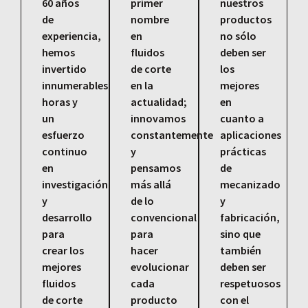
60 años
primer
nuestros
de
nombre
productos
experiencia,
en
no sólo
hemos
fluidos
deben ser
invertido
de corte
los
innumerables
en la
mejores
horas y
actualidad;
en
un
innovamos
cuanto a
esfuerzo
constantemente
aplicaciones
continuo
y
prácticas
en
pensamos
de
investigación
más allá
mecanizado
y
de lo
y
desarrollo
convencional
fabricación,
para
para
sino que
crear los
hacer
también
mejores
evolucionar
deben ser
fluidos
cada
respetuosos
de corte
producto
con el