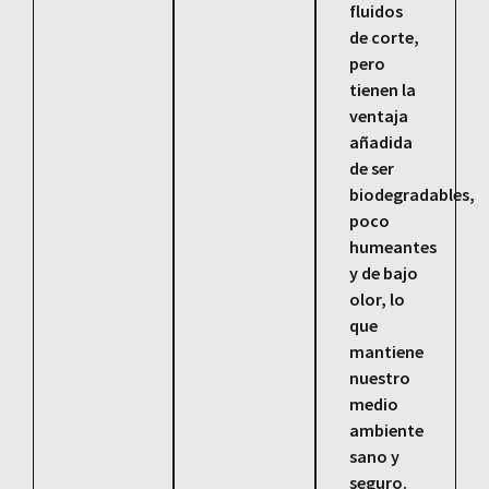
fluidos
de corte,
pero
tienen la
ventaja
añadida
de ser
biodegradables,
poco
humeantes
y de bajo
olor, lo
que
mantiene
nuestro
medio
ambiente
sano y
seguro.