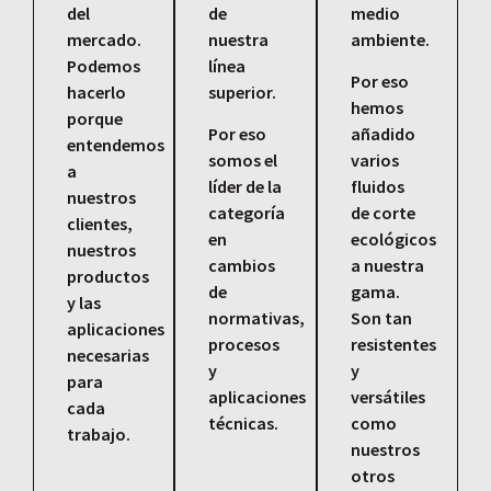
del
de
medio
mercado.
nuestra
ambiente.
Podemos
línea
Por eso
hacerlo
superior.
hemos
porque
Por eso
añadido
entendemos
somos el
varios
a
líder de la
fluidos
nuestros
categoría
de corte
clientes,
en
ecológicos
nuestros
cambios
a nuestra
productos
de
gama.
y las
normativas,
Son tan
aplicaciones
procesos
resistentes
necesarias
y
y
para
aplicaciones
versátiles
cada
técnicas.
como
trabajo.
nuestros
otros