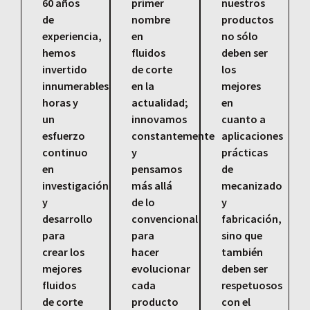
60 años
primer
nuestros
de
nombre
productos
experiencia,
en
no sólo
hemos
fluidos
deben ser
invertido
de corte
los
innumerables
en la
mejores
horas y
actualidad;
en
un
innovamos
cuanto a
esfuerzo
constantemente
aplicaciones
continuo
y
prácticas
en
pensamos
de
investigación
más allá
mecanizado
y
de lo
y
desarrollo
convencional
fabricación,
para
para
sino que
crear los
hacer
también
mejores
evolucionar
deben ser
fluidos
cada
respetuosos
de corte
producto
con el