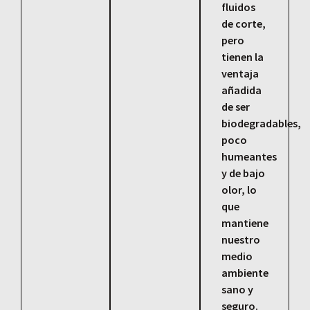
fluidos
de corte,
pero
tienen la
ventaja
añadida
de ser
biodegradables,
poco
humeantes
y de bajo
olor, lo
que
mantiene
nuestro
medio
ambiente
sano y
seguro.