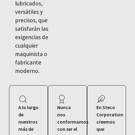
lubricados,
versátiles y
precisos, que
satisfarán las
exigencias de
cualquier
maquinista o
fabricante
moderno.
A lo largo
Nunca
En Steco
de
nos
Corporation
nuestros
conformamos
creemos
más de
con ser el
que