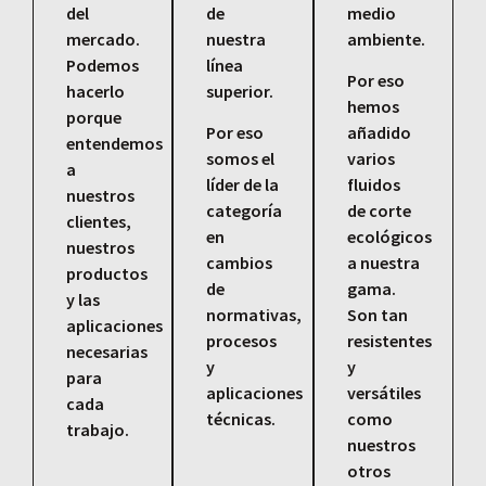
del
de
medio
mercado.
nuestra
ambiente.
Podemos
línea
Por eso
hacerlo
superior.
hemos
porque
Por eso
añadido
entendemos
somos el
varios
a
líder de la
fluidos
nuestros
categoría
de corte
clientes,
en
ecológicos
nuestros
cambios
a nuestra
productos
de
gama.
y las
normativas,
Son tan
aplicaciones
procesos
resistentes
necesarias
y
y
para
aplicaciones
versátiles
cada
técnicas.
como
trabajo.
nuestros
otros