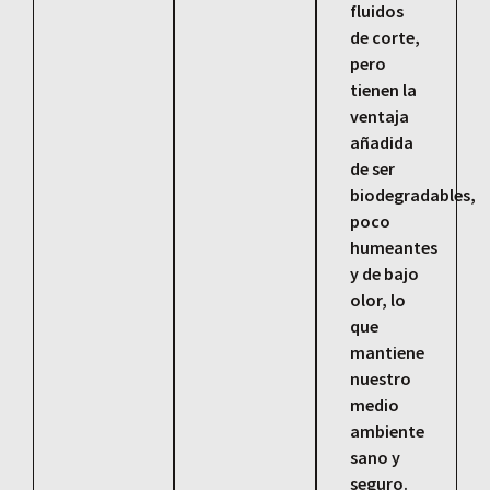
fluidos
de corte,
pero
tienen la
ventaja
añadida
de ser
biodegradables,
poco
humeantes
y de bajo
olor, lo
que
mantiene
nuestro
medio
ambiente
sano y
seguro.