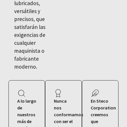
lubricados,
versátiles y
precisos, que
satisfarán las
exigencias de
cualquier
maquinista o
fabricante
moderno.
A lo largo
Nunca
En Steco
de
nos
Corporation
nuestros
conformamos
creemos
más de
con ser el
que