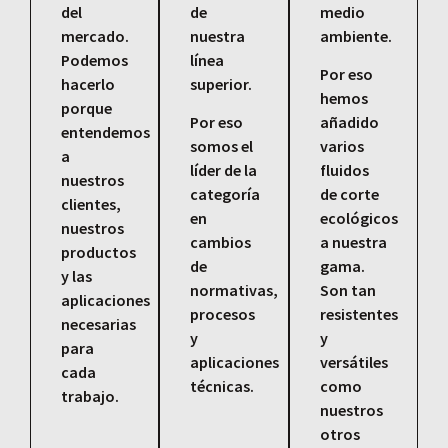
del
de
medio
mercado.
nuestra
ambiente.
Podemos
línea
Por eso
hacerlo
superior.
hemos
porque
Por eso
añadido
entendemos
somos el
varios
a
líder de la
fluidos
nuestros
categoría
de corte
clientes,
en
ecológicos
nuestros
cambios
a nuestra
productos
de
gama.
y las
normativas,
Son tan
aplicaciones
procesos
resistentes
necesarias
y
y
para
aplicaciones
versátiles
cada
técnicas.
como
trabajo.
nuestros
otros