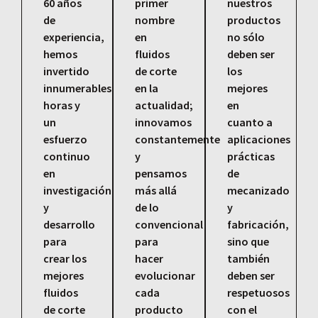
60 años
primer
nuestros
de
nombre
productos
experiencia,
en
no sólo
hemos
fluidos
deben ser
invertido
de corte
los
innumerables
en la
mejores
horas y
actualidad;
en
un
innovamos
cuanto a
esfuerzo
constantemente
aplicaciones
continuo
y
prácticas
en
pensamos
de
investigación
más allá
mecanizado
y
de lo
y
desarrollo
convencional
fabricación,
para
para
sino que
crear los
hacer
también
mejores
evolucionar
deben ser
fluidos
cada
respetuosos
de corte
producto
con el