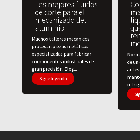
Los mejores fluidos
Co
de corte para el
ma
mecanizado del
líq
aluminio
qu
re
​Muchos talleres mecánicos
me
procesan piezas metálicas
especializadas para fabricar
Norma
componentes industriales de
de un 
gran precisión. Eleg...
antes 
mante
Sigue leyendo
refrige
Si