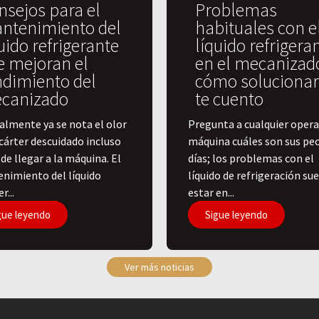
nsejos para el
Problemas
ntenimiento del
habituales con e
uido refrigerante
líquido refrigera
e mejoran el
en el mecanizad
ndimiento del
cómo solucionar
canizado
te cuento
lmente ya se nota el olor
Pregunta a cualquier opera
cárter descuidado incluso
máquina cuáles son sus pe
de llegar a la máquina. El
días; los problemas con el
nimiento del líquido
líquido de refrigeración su
r...
estar en...
gue leyendo
Sigue leyendo
Ver más noticias