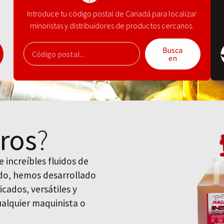
Introduce tu código postal de Canadá para localizar
minoristas y distribuidores de productos cercanos.
Busca
en
ros
?
 increíbles fluidos de
uido, hemos desarrollado
icados, versátiles y
cualquier maquinista o