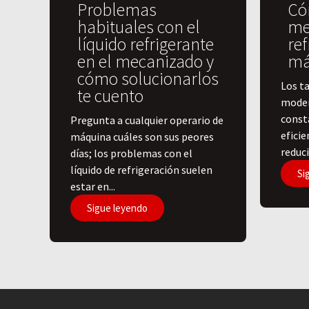
Problemas
Có
habituales con el
me
líquido refrigerante
ref
en el mecanizado y
má
cómo solucionarlos
Los ta
te cuento
moder
const
Pregunta a cualquier operario de
efici
máquina cuáles son sus peores
reduci
días; los problemas con el
líquido de refrigeración suelen
Si
estar en...
Sigue leyendo