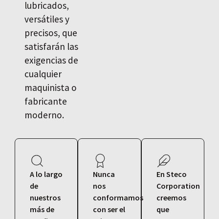
lubricados,
versátiles y
precisos, que
satisfarán las
exigencias de
cualquier
maquinista o
fabricante
moderno.
A lo largo
Nunca
En Steco
de
nos
Corporation
nuestros
conformamos
creemos
más de
con ser el
que