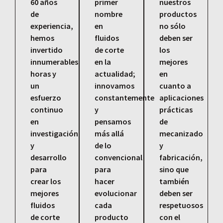
60 años
primer
nuestros
de
nombre
productos
experiencia,
en
no sólo
hemos
fluidos
deben ser
invertido
de corte
los
innumerables
en la
mejores
horas y
actualidad;
en
un
innovamos
cuanto a
esfuerzo
constantemente
aplicaciones
continuo
y
prácticas
en
pensamos
de
investigación
más allá
mecanizado
y
de lo
y
desarrollo
convencional
fabricación,
para
para
sino que
crear los
hacer
también
mejores
evolucionar
deben ser
fluidos
cada
respetuosos
de corte
producto
con el