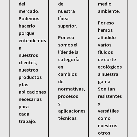
del
de
medio
mercado.
nuestra
ambiente.
Podemos
línea
Por eso
hacerlo
superior.
hemos
porque
Por eso
añadido
entendemos
somos el
varios
a
líder de la
fluidos
nuestros
categoría
de corte
clientes,
en
ecológicos
nuestros
cambios
a nuestra
productos
de
gama.
y las
normativas,
Son tan
aplicaciones
procesos
resistentes
necesarias
y
y
para
aplicaciones
versátiles
cada
técnicas.
como
trabajo.
nuestros
otros