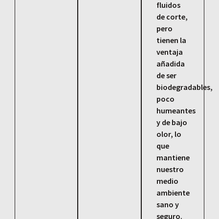
fluidos
de corte,
pero
tienen la
ventaja
añadida
de ser
biodegradables,
poco
humeantes
y de bajo
olor, lo
que
mantiene
nuestro
medio
ambiente
sano y
seguro.