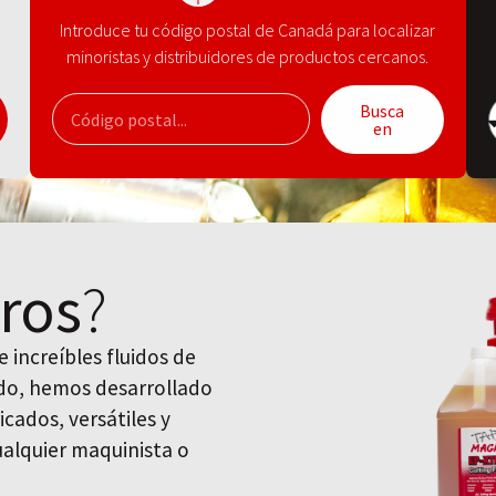
Introduce tu código postal de Canadá para localizar
minoristas y distribuidores de productos cercanos.
Busca
en
ros
?
 increíbles fluidos de
uido, hemos desarrollado
icados, versátiles y
cualquier maquinista o