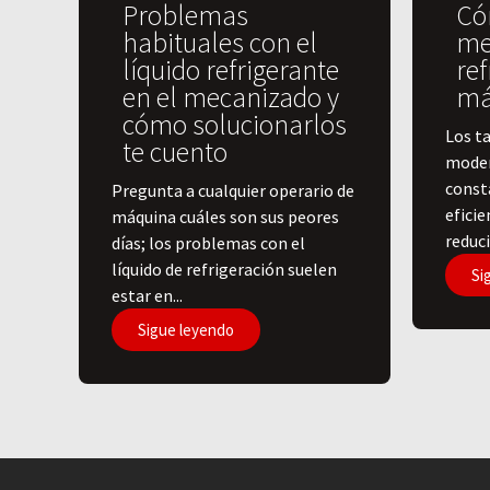
Problemas
Có
habituales con el
me
líquido refrigerante
ref
en el mecanizado y
má
cómo solucionarlos
Los ta
te cuento
moder
const
Pregunta a cualquier operario de
efici
máquina cuáles son sus peores
reduci
días; los problemas con el
líquido de refrigeración suelen
Si
estar en...
Sigue leyendo