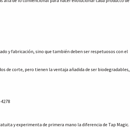
allá de lo convencional para hacer evolucionar cada producto de
do y fabricación, sino que también deben ser respetuosos con el
os de corte, pero tienen la ventaja añadida de ser biodegradables,
4-4278
atuita y experimenta de primera mano la diferencia de Tap Magic.