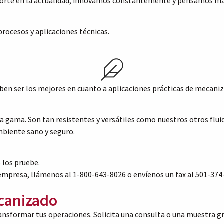
orte en la actualidad; innovamos constantemente y pensamos más 
procesos y aplicaciones técnicas.
n ser los mejores en cuanto a aplicaciones prácticas de mecaniza
a gama. Son tan resistentes y versátiles como nuestros otros fluid
mbiente sano y seguro.
 los pruebe.
 empresa, llámenos al 1-800-643-8026 o envíenos un fax al 501-37
anizado
nsformar tus operaciones. Solicita una consulta o una muestra gr