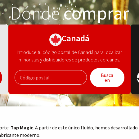
Dónde
comprar
Canadá
Introduce tu código postal de Canadá para localizar
minoristas y distribuidores de productos cercanos.
Busca
en
corte:
Tap Magic
. A partir de este único fluido, hemos desarrollado
 fabricante moderno.