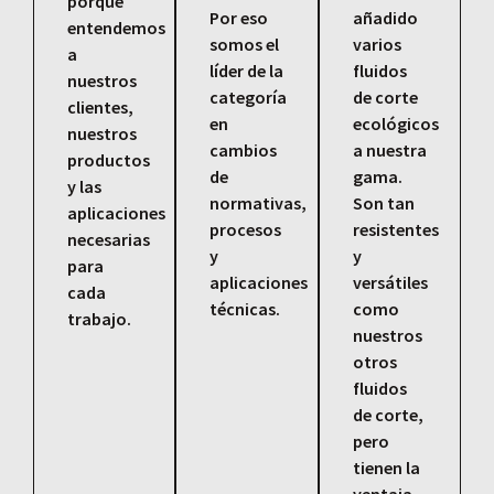
porque
Por eso
añadido
entendemos
somos el
varios
a
líder de la
fluidos
nuestros
categoría
de corte
clientes,
en
ecológicos
nuestros
cambios
a nuestra
productos
de
gama.
y las
normativas,
Son tan
aplicaciones
procesos
resistentes
necesarias
y
y
para
aplicaciones
versátiles
cada
técnicas.
como
trabajo.
nuestros
otros
fluidos
de corte,
pero
tienen la
ventaja