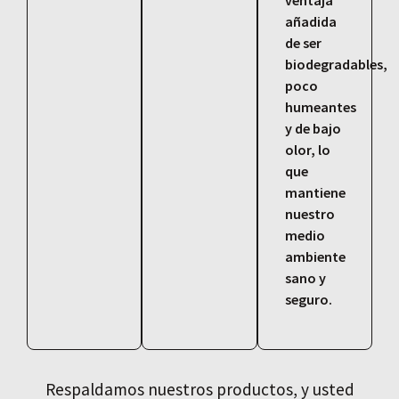
añadida
de ser
biodegradables,
poco
humeantes
y de bajo
olor, lo
que
mantiene
nuestro
medio
ambiente
sano y
seguro.
Respaldamos nuestros productos, y usted