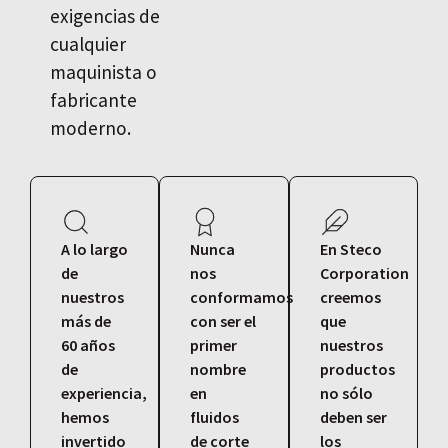
exigencias de
cualquier
maquinista o
fabricante
moderno.
A lo largo
Nunca
En Steco
de
nos
Corporation
nuestros
conformamos
creemos
más de
con ser el
que
60 años
primer
nuestros
de
nombre
productos
experiencia,
en
no sólo
hemos
fluidos
deben ser
invertido
de corte
los