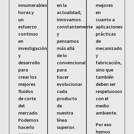
innumerables
en la
mejores
horas y
actualidad;
en
un
innovamos
cuanto a
esfuerzo
constantemente
aplicaciones
continuo
y
prácticas
en
pensamos
de
investigación
más allá
mecanizado
y
de lo
y
desarrollo
convencional
fabricación,
para
para
sino que
crear los
hacer
también
mejores
evolucionar
deben ser
fluidos
cada
respetuosos
de corte
producto
con el
del
de
medio
mercado.
nuestra
ambiente.
Podemos
línea
Por eso
hacerlo
superior.
hemos