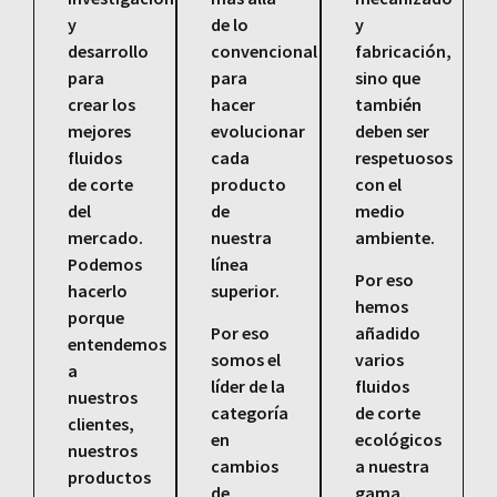
y
de lo
y
desarrollo
convencional
fabricación,
para
para
sino que
crear los
hacer
también
mejores
evolucionar
deben ser
fluidos
cada
respetuosos
de corte
producto
con el
del
de
medio
mercado.
nuestra
ambiente.
Podemos
línea
Por eso
hacerlo
superior.
hemos
porque
Por eso
añadido
entendemos
somos el
varios
a
líder de la
fluidos
nuestros
categoría
de corte
clientes,
en
ecológicos
nuestros
cambios
a nuestra
productos
de
gama.