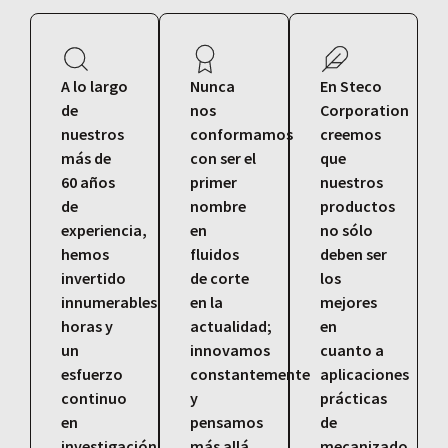
A lo largo
Nunca
En Steco
de
nos
Corporation
nuestros
conformamos
creemos
más de
con ser el
que
60 años
primer
nuestros
de
nombre
productos
experiencia,
en
no sólo
hemos
fluidos
deben ser
invertido
de corte
los
innumerables
en la
mejores
horas y
actualidad;
en
un
innovamos
cuanto a
esfuerzo
constantemente
aplicaciones
continuo
y
prácticas
en
pensamos
de
investigación
más allá
mecanizado