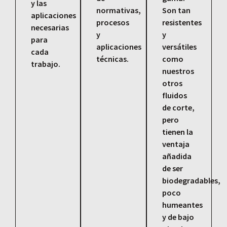
y las
normativas,
Son tan
aplicaciones
procesos
resistentes
necesarias
y
y
para
aplicaciones
versátiles
cada
técnicas.
como
trabajo.
nuestros
otros
fluidos
de corte,
pero
tienen la
ventaja
añadida
de ser
biodegradables,
poco
humeantes
y de bajo