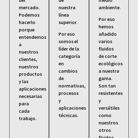
mercado.
nuestra
ambiente.
Podemos
línea
Por eso
hacerlo
superior.
hemos
porque
Por eso
añadido
entendemos
somos el
varios
a
líder de la
fluidos
nuestros
categoría
de corte
clientes,
en
ecológicos
nuestros
cambios
a nuestra
productos
de
gama.
y las
normativas,
Son tan
aplicaciones
procesos
resistentes
necesarias
y
y
para
aplicaciones
versátiles
cada
técnicas.
como
trabajo.
nuestros
otros
fluidos