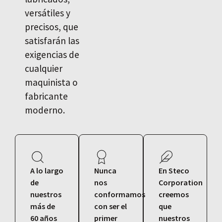
versátiles y
precisos, que
satisfarán las
exigencias de
cualquier
maquinista o
fabricante
moderno.
A lo largo
Nunca
En Steco
de
nos
Corporation
nuestros
conformamos
creemos
más de
con ser el
que
60 años
primer
nuestros