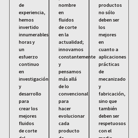
de
nombre
productos
experiencia,
en
no sólo
hemos
fluidos
deben ser
invertido
de corte
los
innumerables
en la
mejores
horas y
actualidad;
en
un
innovamos
cuanto a
esfuerzo
constantemente
aplicaciones
continuo
y
prácticas
en
pensamos
de
investigación
más allá
mecanizado
y
de lo
y
desarrollo
convencional
fabricación,
para
para
sino que
crear los
hacer
también
mejores
evolucionar
deben ser
fluidos
cada
respetuosos
de corte
producto
con el
del
de
medio