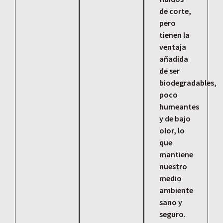
de corte,
pero
tienen la
ventaja
añadida
de ser
biodegradables,
poco
humeantes
y de bajo
olor, lo
que
mantiene
nuestro
medio
ambiente
sano y
seguro.